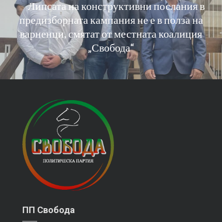
Липсата на конструктивни послания в
предизборната кампания не е в полза на
варненци, смятат от местната коалиция
„Свобода“
ПП Свобода