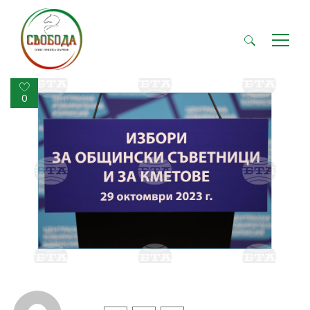
Търсене
за:
0