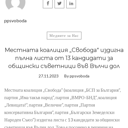
ppsvoboda
Медиите за Нас
Местната коалиция „Свобода“ издигна
пълна листа от 13 кандидати за
общински съветници във Вълчи дол
27.11.2023
By
ppsvoboda
Местната коалиция „Свобода“ (коалиция „БСП за България“,
партия „Има такъв народ“, партия „ВМРО-БНД“, коалиция
„Левицата!“, партия „Величие“, партия „Партия
консервативна България“, партия „Български Земеделски
Народен Съюз“) издигна листа с 13 кандидати за общински
съветници във Вълчи дол. Това е посочено в решение на