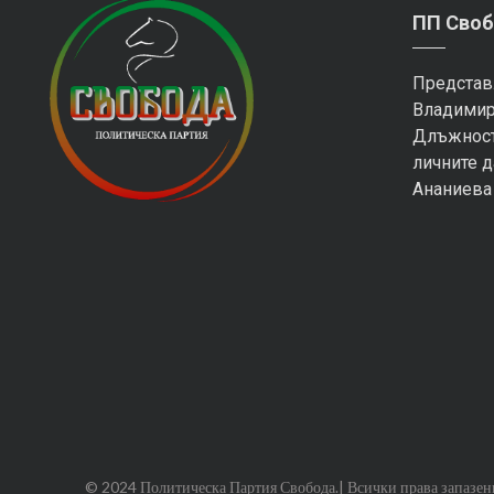
ПП Своб
Представ
Владимир
Длъжност
личните д
Ананиева
© 2024 Политическа Партия Свобода.| Всички права запазен