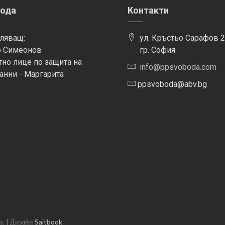
ода
Контакти
ляващ:
ул. Кръстьо Сарафов 2
 Симеонов
гр. София
но лице по защита на
info@ppsvoboda.com
анни - Маргарита
ppsvoboda@abv.bg
и. | Дизайн
Saitbook