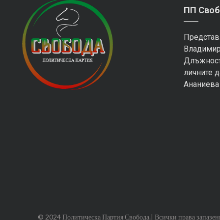
ПП Своб
Представ
Владимир
Длъжност
личните д
Ананиева
© 2024 Политическа Партия Свобода.| Всички права запазен