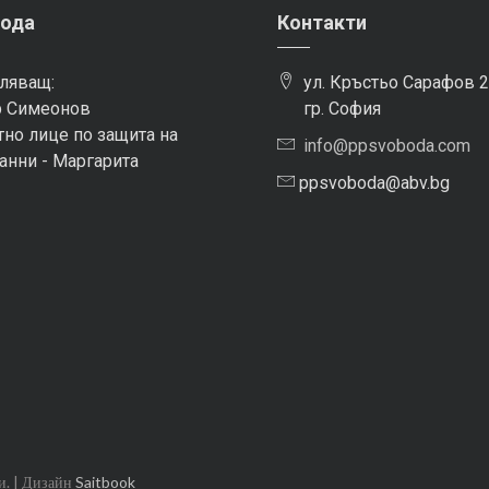
ода
Контакти
ляващ:
ул. Кръстьо Сарафов 2
 Симеонов
гр. София
но лице по защита на
info@ppsvoboda.com
анни - Маргарита
ppsvoboda@abv.bg
и. | Дизайн
Saitbook